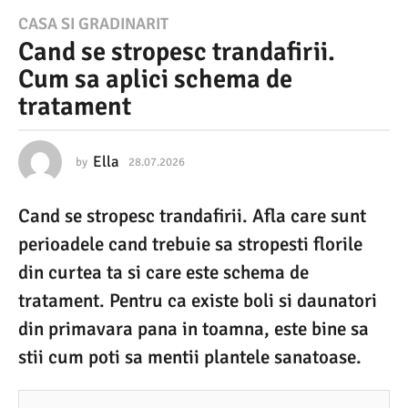
2
CASA SI GRADINARIT
Cand se stropesc trandafirii.
8
Cum sa aplici schema de
.
tratament
0
7
.
Ella
by
28.07.2026
2
8
2
.
Cand se stropesc trandafirii. Afla care sunt
0
0
7
perioadele cand trebuie sa stropesti florile
2
.
2
din curtea ta si care este schema de
6
0
tratament. Pentru ca existe boli si daunatori
2
2
6
din primavara pana in toamna, este bine sa
8
stii cum poti sa mentii plantele sanatoase.
.
0