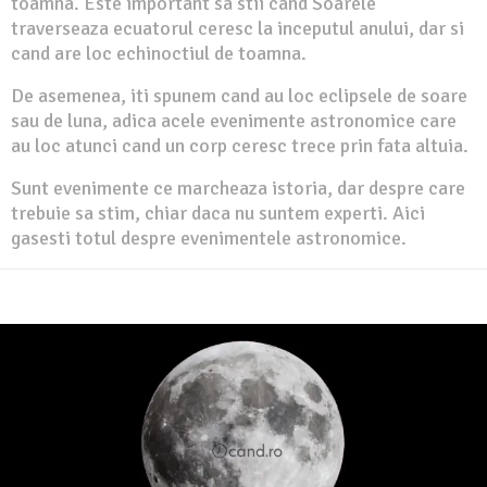
toamna. Este important sa stii cand Soarele
traverseaza ecuatorul ceresc la inceputul anului, dar si
cand are loc echinoctiul de toamna.
De asemenea, iti spunem cand au loc eclipsele de soare
sau de luna, adica acele evenimente astronomice care
au loc atunci cand un corp ceresc trece prin fata altuia.
Sunt evenimente ce marcheaza istoria, dar despre care
trebuie sa stim, chiar daca nu suntem experti. Aici
gasesti totul despre evenimentele astronomice.