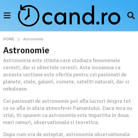
HOME
Astronomie
Astronomie
Astronomia este stiinta care studiaza fenomenele
ceresti, dar si obiectele ceresti. Asta inseamna ca
aceasta sectiune este oferita pentru cei pasionati de
planete, stele, galaxii, comete, sateliti naturali, dar si
nebuloase.
Cei pasionati de astronomie pot afla lucruri despre tot
ce se afla in afara atmosferei Pamantului. Daca inca nu
stiai, iti spunem ca astronomia este impartita in doua
mari ramuri, observationala si teoretica.
Dupa cum era de asteptat, astronomia observationala