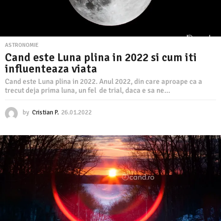
ASTRONOMIE
Cand este Luna plina in 2022 si cum iti
influenteaza viata
Cand este Luna plina in 2022. Anul 2022, din care aproape ca a
trecut deja prima luna, un fel de trial, daca e sa ne...
by
Cristian P.
26.01.2022
2
6
.
0
1
.
2
0
2
2