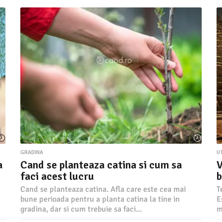
.
2
0
2
4
GRADINA
U
a
Cand se planteaza catina si cum sa
V
faci acest lucru
b
Cand se planteaza catina. Afla care este cea mai
T
bune perioada pentru a planta catina la tine in
E
gradina, dar si cum trebuie sa faci...
m