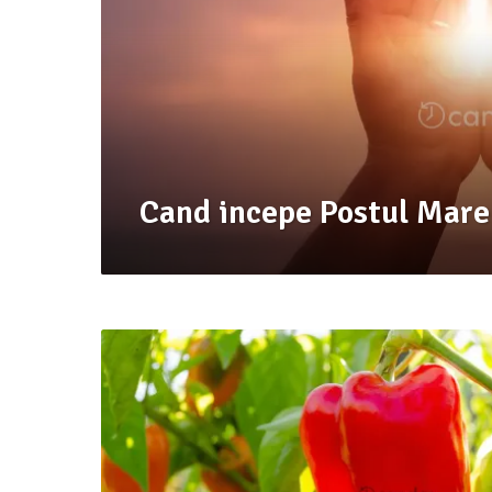
Cand incepe Postul Mare 
c
a
n