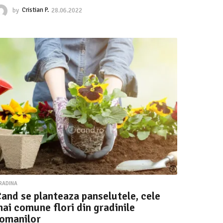
by
Cristian P.
28.06.2022
2
8
.
0
6
.
2
0
2
2
RADINA
and se planteaza panselutele, cele
ai comune flori din gradinile
romanilor