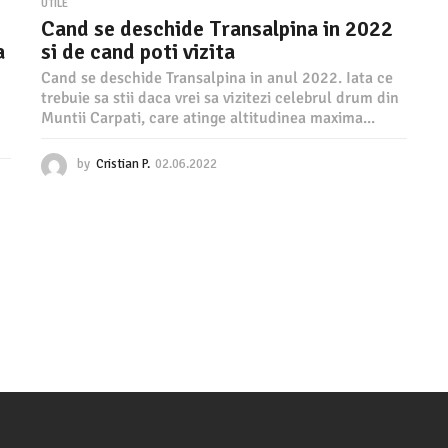
UTILE
Cand se deschide Transalpina in 2022
a
si de cand poti vizita
Cand se deschide Transalpina in anul 2022. Iata ce
trebuie sa stii daca vrei sa vizitezi celebrul drum din
Muntii Carpati, care atinge altitudinea maxima...
by
Cristian P.
02.06.2022
0
2
.
0
6
.
2
0
2
2