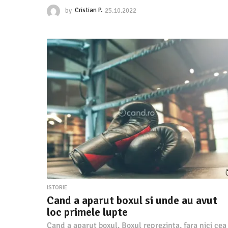
by
Cristian P.
25.10.2022
2
5
.
1
0
.
2
0
2
2
ISTORIE
Cand a aparut boxul si unde au avut
loc primele lupte
Cand a aparut boxul. Boxul reprezinta, fara nici cea