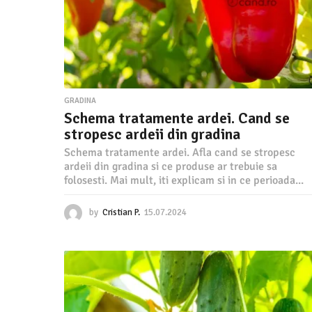
d
.
r
GRADINA
o
Schema tratamente ardei. Cand se
stropesc ardeii din gradina
-
Schema tratamente ardei. Afla cand se stropesc
ardeii din gradina si ce produse ar trebuie sa
I
folosesti. Mai mult, iti explicam si in ce perioada...
n
by
Cristian P.
15.07.2024
1
5
.
v
0
7
a
.
2
0