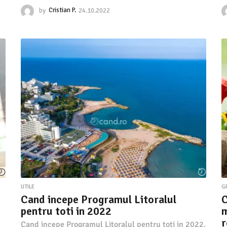
by
Cristian P.
24.10.2022
2
4
.
1
0
.
2
0
2
2
UTILE
G
Cand incepe Programul Litoralul
C
pentru toti in 2022
m
Cand incepe Programul Litoralul pentru toti in 2022.