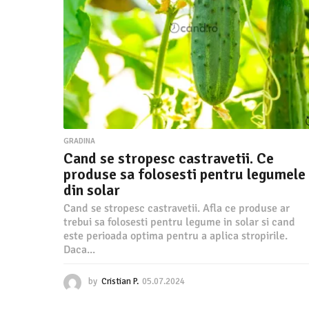
t
2
4
a
c
a
n
GRADINA
Cand se stropesc castravetii. Ce
d
produse sa folosesti pentru legumele
din solar
s
Cand se stropesc castravetii. Afla ce produse ar
trebui sa folosesti pentru legume in solar si cand
a
este perioada optima pentru a aplica stropirile.
Daca...
f
by
Cristian P.
05.07.2024
0
5
.