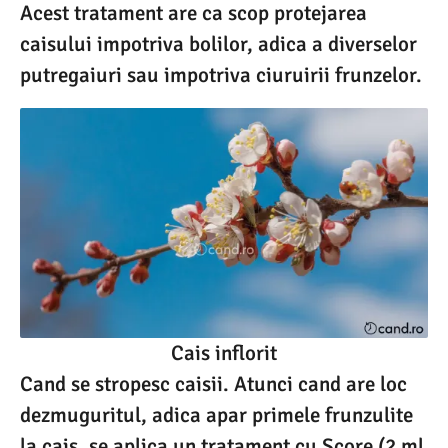
Acest tratament are ca scop protejarea
caisului impotriva bolilor, adica a diverselor
putregaiuri sau impotriva ciuruirii frunzelor.
Cais inflorit
Cand se stropesc caisii. Atunci cand are loc
dezmuguritul, adica apar primele frunzulite
la cais, se aplica un tratament cu Score (2 ml