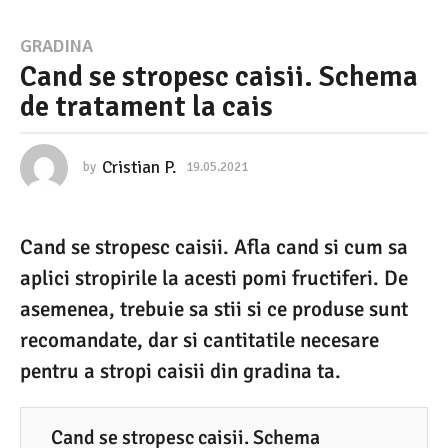
1
GRADINA
Cand se stropesc caisii. Schema
9
de tratament la cais
.
0
5
Cristian P.
by
19.05.2021
1
9
.
.
0
2
Cand se stropesc caisii. Afla cand si cum sa
5
0
.
aplici stropirile la acesti pomi fructiferi. De
2
2
0
asemenea, trebuie sa stii si ce produse sunt
1
2
recomandate, dar si cantitatile necesare
1
1
pentru a stropi caisii din gradina ta.
9
.
Cand se stropesc caisii. Schema