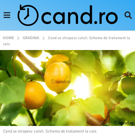
GRADINA
HOME
Cand se stropesc caisii. Schema de tratament la
cais
Cand se stropesc caisii. Schema de tratament la cais