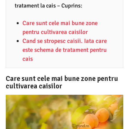
0
tratament la cais – Cuprins:
5
.
Care sunt cele mai bune zone
2
pentru cultivarea caisilor
0
Cand se stropesc caisii. Iata care
2
este schema de tratament pentru
1
cais
Care sunt cele mai bune zone pentru
cultivarea caisilor