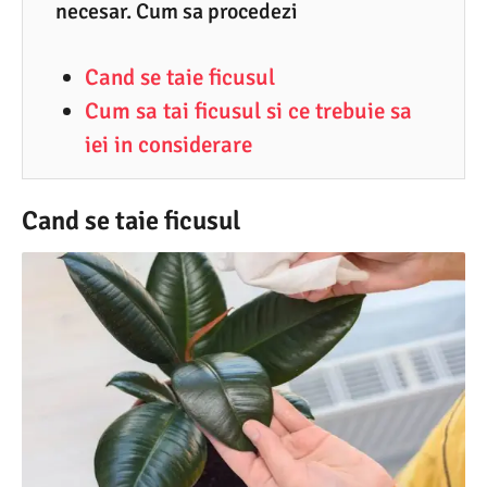
8
necesar. Cum sa procedezi
.
Cand se taie ficusul
2
Cum sa tai ficusul si ce trebuie sa
0
iei in considerare
2
6
Cand se taie ficusul