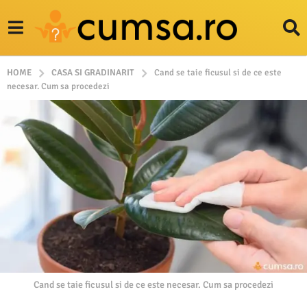
HOME
CASA SI GRADINARIT
Cand se taie ficusul si de ce este
necesar. Cum sa procedezi
Cand se taie ficusul si de ce este necesar. Cum sa procedezi