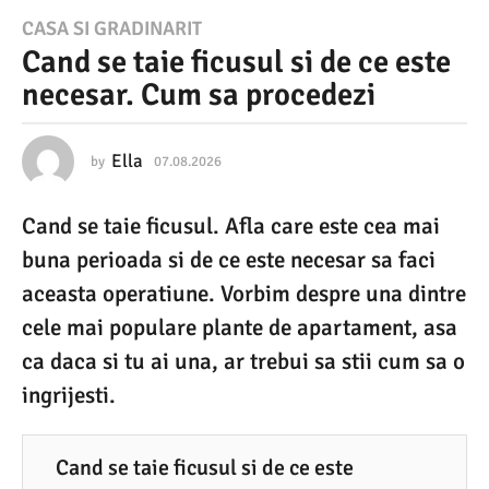
0
CASA SI GRADINARIT
Cand se taie ficusul si de ce este
7
necesar. Cum sa procedezi
.
0
8
Ella
by
07.08.2026
0
7
.
.
Cand se taie ficusul. Afla care este cea mai
0
2
8
buna perioada si de ce este necesar sa faci
0
.
2
aceasta operatiune. Vorbim despre una dintre
2
0
cele mai populare plante de apartament, asa
6
2
6
ca daca si tu ai una, ar trebui sa stii cum sa o
0
ingrijesti.
7
.
0
Cand se taie ficusul si de ce este