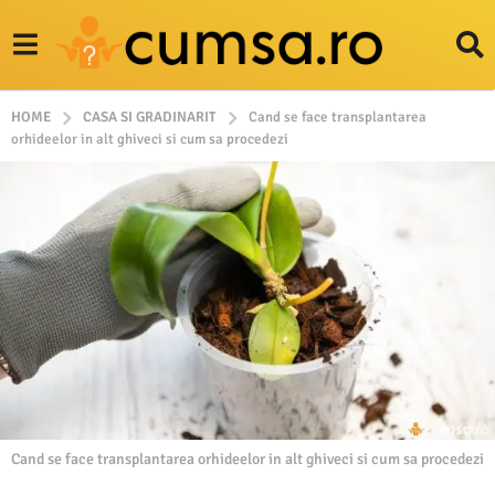
HOME
CASA SI GRADINARIT
Cand se face transplantarea
orhideelor in alt ghiveci si cum sa procedezi
Cand se face transplantarea orhideelor in alt ghiveci si cum sa procedezi