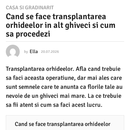
2
CASA SI GRADINARIT
Cand se face transplantarea
0
orhideelor in alt ghiveci si cum
.
sa procedezi
0
7
.
Ella
by
20.07.2026
2
0
2
.
Transplantarea orhideelor. Afla cand trebuie
0
0
7
sa faci aceasta operatiune, dar mai ales care
2
.
2
sunt semnele care te anunta ca florile tale au
6
0
nevoie de un ghiveci mai mare. La ce trebuie
2
2
6
sa fii atent si cum sa faci acest lucru.
0
.
0
Cand se face transplantarea orhideelor