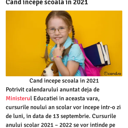
0
Cand incepe scoala in 2021
8
.
2
0
2
1
Cand incepe scoala in 2021
Potrivit calendarului anuntat deja de
Ministeru
l Educatiei in aceasta vara,
cursurile noului an scolar vor incepe intr-o zi
de luni, in data de 13 septembrie. Cursurile
anului scolar 2021 – 2022 se vor intinde pe