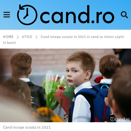
UTILE
HOME
Cand incepe scoala in 2021 si cand se intorc copiii
in banci
Cand incepe scoala in 2021