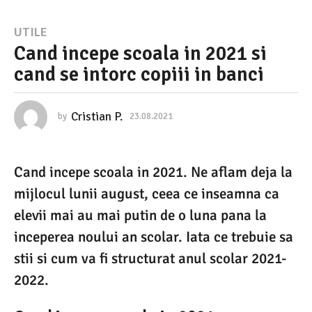
2
UTILE
Cand incepe scoala in 2021 si
3
cand se intorc copiii in banci
.
0
8
Cristian P.
by
23.08.2021
2
3
.
.
0
2
Cand incepe scoala in 2021. Ne aflam deja la
8
0
.
mijlocul lunii august, ceea ce inseamna ca
2
2
0
elevii mai au mai putin de o luna pana la
1
2
inceperea noului an scolar. Iata ce trebuie sa
1
2
stii si cum va fi structurat anul scolar 2021-
3
2022.
.