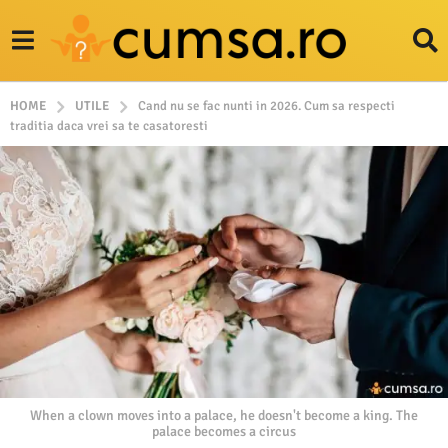
HOME
UTILE
Cand nu se fac nunti in 2026. Cum sa respecti
traditia daca vrei sa te casatoresti
When a clown moves into a palace, he doesn't become a king. The
palace becomes a circus