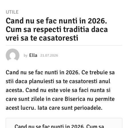
2
UTILE
Cand nu se fac nunti in 2026.
1
Cum sa respecti traditia daca
.
vrei sa te casatoresti
0
7
.
Ella
by
21.07.2026
2
1
2
.
Cand nu se fac nunti in 2026. Ce trebuie sa
0
0
7
stii daca planuiesti sa te casatoresti anul
2
.
2
acesta. Cand nu este voie sa faci nunta si
6
0
care sunt zilele in care Biserica nu permite
2
2
6
acest lucru. Iata care sunt perioadele.
1
.
0
Cand nu se fac nunti in 2026. Cum sa