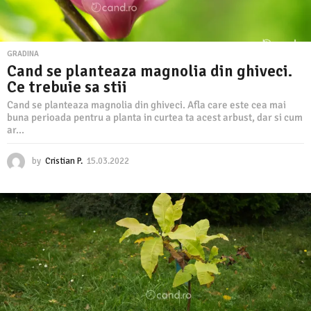
GRADINA
Cand se planteaza magnolia din ghiveci.
Ce trebuie sa stii
Cand se planteaza magnolia din ghiveci. Afla care este cea mai
buna perioada pentru a planta in curtea ta acest arbust, dar si cum
ar...
by
Cristian P.
15.03.2022
1
5
.
0
3
.
2
0
2
2