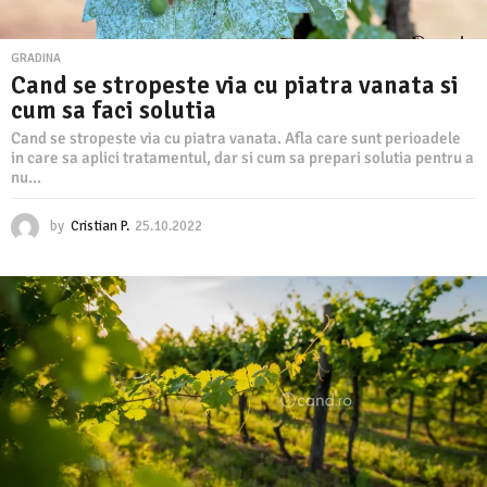
GRADINA
Cand se stropeste via cu piatra vanata si
cum sa faci solutia
Cand se stropeste via cu piatra vanata. Afla care sunt perioadele
in care sa aplici tratamentul, dar si cum sa prepari solutia pentru a
nu...
by
Cristian P.
25.10.2022
2
5
.
1
0
.
2
0
2
2