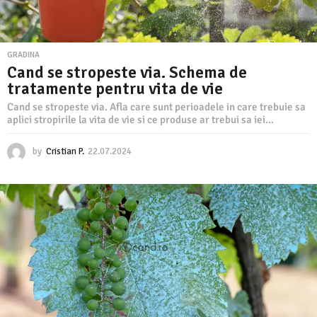
GRADINA
Cand se stropeste via. Schema de
tratamente pentru vita de vie
Cand se stropeste via. Afla care sunt perioadele in care trebuie sa
aplici stropirile la vita de vie si ce produse ar trebui sa iei...
by
Cristian P.
22.07.2024
2
2
.
0
7
.
2
0
2
4