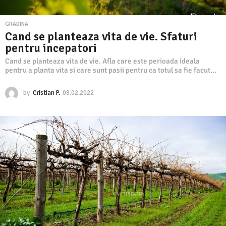
GRADINA
Cand se planteaza vita de vie. Sfaturi
pentru incepatori
Cand se planteaza vita de vie. Afla care este perioada ideala
pentru a planta vita si care sunt pasii pentru ca totul sa fie facut...
by
Cristian P.
08.02.2022
0
8
.
0
2
.
2
0
2
2