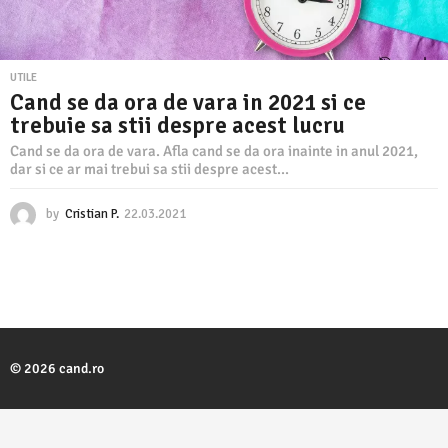
UTILE
Cand se da ora de vara in 2021 si ce
trebuie sa stii despre acest lucru
Cand se da ora de vara. Afla cand se da ora inainte in anul 2021,
dar si ce ar mai trebui sa stii despre acest...
by
Cristian P.
22.03.2021
2
2
.
0
3
.
2
0
2
© 2026 cand.ro
1