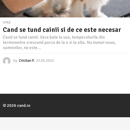
UTILE
Cand se tund cainii si de ce este necesar
Cand se tund cainii. Vara bate la usa, temperaturile din
termometre crescand parca de la o zi la alta. Nu numai noua,
oamenilor, ne este...
by
Cristian P.
23.05.2022
2
3
.
0
5
.
2
0
2
© 2026 cand.ro
2