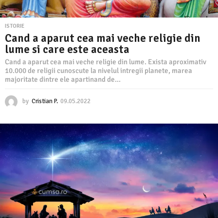
ISTORIE
Cand a aparut cea mai veche religie din
lume si care este aceasta
Cand a aparut cea mai veche religie din lume. Exista aproximativ
10.000 de religii cunoscute la nivelul intregii planete, marea
majoritate dintre ele apartinand de...
by
Cristian P.
09.05.2022
0
9
.
0
5
.
2
0
2
2