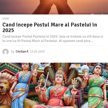
UTILE
Cand incepe Postul Mare al Pastelui in
2025
Cand incepe Postul Pastelui in 2025. Iata ce trebuie sa stii daca si
tu vrei sa tii Postul Mare al Pastelui. Iti spunem cand pica...
by
Cristian P.
23.02.2025
2
3
.
0
2
.
2
0
2
5