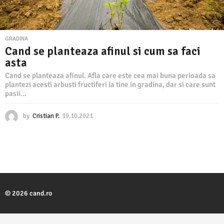
GRADINA
Cand se planteaza afinul si cum sa faci
asta
Cand se planteaza afinul. Afla care este cea mai buna perioada sa
plantezi acesti arbusti fructiferi la tine in gradina, dar si care sunt
pasii...
by
Cristian P.
19.10.2021
1
9
.
1
0
.
2
0
2
© 2026 cand.ro
1