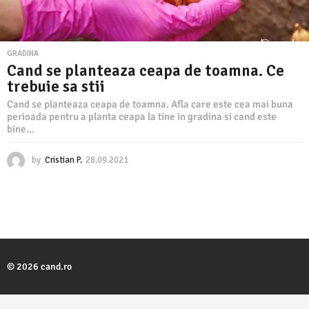
GRADINA
Cand se planteaza ceapa de toamna. Ce
trebuie sa stii
Cand se planteaza ceapa de toamna. Afla care este cea mai buna
perioada pentru a planta ceapa la tine in gradina si cand este
bine...
by
Cristian P.
28.09.2021
2
8
.
0
9
.
2
0
2
© 2026 cand.ro
1