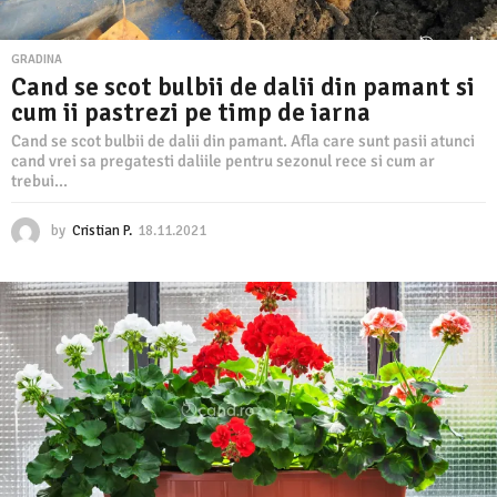
GRADINA
Cand se scot bulbii de dalii din pamant si
cum ii pastrezi pe timp de iarna
Cand se scot bulbii de dalii din pamant. Afla care sunt pasii atunci
cand vrei sa pregatesti daliile pentru sezonul rece si cum ar
trebui...
by
Cristian P.
18.11.2021
1
8
.
1
1
.
2
0
2
1