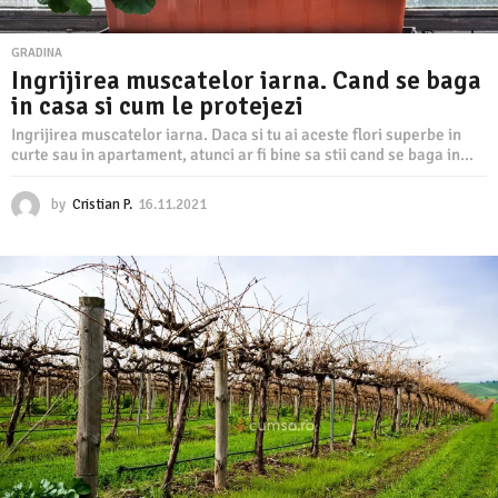
GRADINA
Ingrijirea muscatelor iarna. Cand se baga
in casa si cum le protejezi
Ingrijirea muscatelor iarna. Daca si tu ai aceste flori superbe in
curte sau in apartament, atunci ar fi bine sa stii cand se baga in...
by
Cristian P.
16.11.2021
1
6
.
1
1
.
2
0
2
1