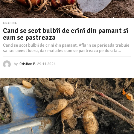
GRADINA
Cand se scot bulbii de crini din pamant si
cum se pastreaza
Cand se scot bulbii de crini din pamant. Afla in ce perioada trebuie
sa faci acest lucru, dar mai ales cum se pastreaza pe durata...
by
Cristian P.
29.11.2021
2
9
.
1
1
.
2
0
2
1