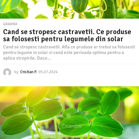
GRADINA
Cand se stropesc castravetii. Ce produse
sa folosesti pentru legumele din solar
Cand se stropesc castravetii. Afla ce produse ar trebui sa folosesti
pentru legume in solar si cand este perioada optima pentru a
aplica stropirile. Daca...
by
Cristian P.
05.07.2024
0
5
.
0
7
.
2
0
2
4