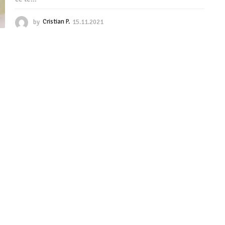
by
Cristian P.
15.11.2021
1
5
.
1
1
.
2
0
2
1