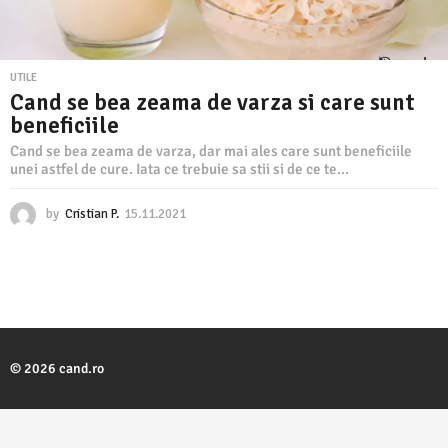
UTILE
Cand se bea zeama de varza si care sunt
beneficiile
Cand se bea zeama de varza, dar mai ales care sunt beneficiile
unei astfel de cure. Iata ce trebuie sa stii si de ce te...
by
Cristian P.
15.11.2021
1
5
.
1
1
.
2
0
2
© 2026 cand.ro
1