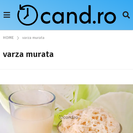
HOME
varza murata
varza murata