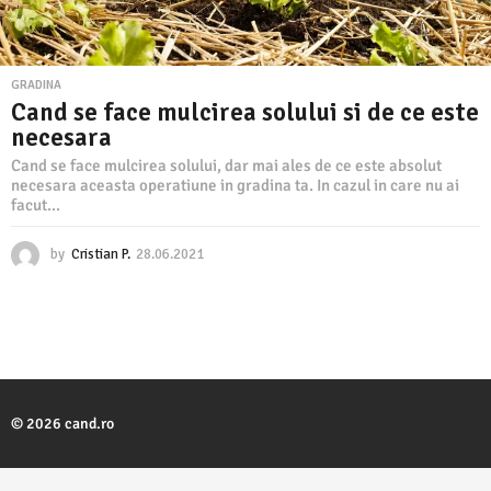
GRADINA
Cand se face mulcirea solului si de ce este
necesara
Cand se face mulcirea solului, dar mai ales de ce este absolut
necesara aceasta operatiune in gradina ta. In cazul in care nu ai
facut...
by
Cristian P.
28.06.2021
2
8
.
0
6
.
2
0
2
© 2026 cand.ro
1