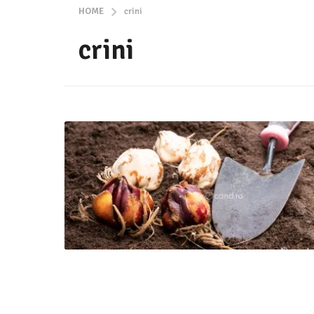
HOME
crini
crini