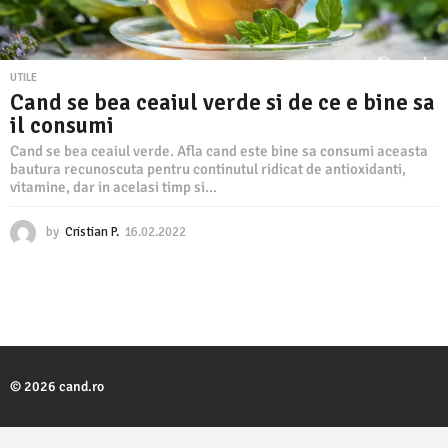
UTILE
Cand se bea ceaiul verde si de ce e bine sa
il consumi
Cand se bea ceaiul verde. Afla cand este bine sa consumi aceasta
bautura recunoscuta pentru continutul ridicat de antioxidanti,
vitamine, dar in acelasi timp si...
by
Cristian P.
16.02.2022
1
6
.
0
2
.
2
0
2
© 2026 cand.ro
2